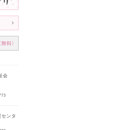
祉会
773
援センタ