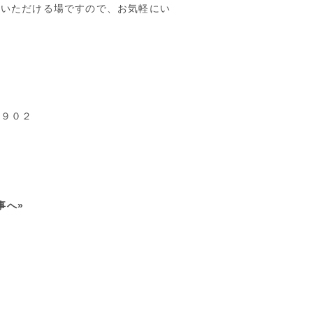
加いただける場ですので、お気軽にい
９０２
事へ»